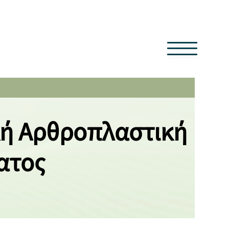
κή Αρθροπλαστική
ατος